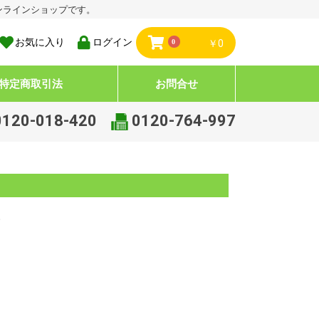
ンラインショップです。
お気に入り
ログイン
0
￥0
特定商取引法
お問合せ
0120-018-420
0120-764-997
。
薬品
薬部外品
の他（雑品）
薬品
薬部外品
の他（雑品）
.医薬品
.医薬部外品、雑貨品
.医薬品
.医薬部外品、雑貨品
.医薬品（消毒剤）
.医薬部外品、雑品（消毒
）