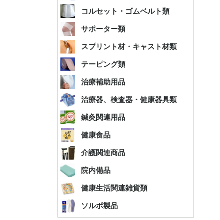
帯
用テープ
I.コルセ
II.ゴム
コルセット・ゴムベルト類
サポーター類
スプリント材・キャスト材類
Ⅰ.キネシ
Ⅱ.エラ
Ⅲ.ホワ
Ⅳ.アン
Ⅴ.その
Ⅵ.テー
テーピング類
マッサー
治療補助用品
治療機器
測定器、
リハビリ
治療器、検査器・健康器具類
Ⅰ.ディス
Ⅰ-Ⅰ.美容鍼
Ⅱ.円皮
Ⅲ.ステ
Ⅳ.小児鍼
Ⅴ.銀鍼
Ⅵ.マグ
Ⅶ.お灸
Ⅷ.鍼灸
鍼灸関連用品
テープ
ステンレ
機能性表
I.エーエ
II.井藤漢
III.補
Ⅳ.オリヒ
IV.小林製
Ⅴ.HIKARI
Ⅵ.ユウ
Ⅶ.野口
Ⅷ.その
健康食品
シリーズ)
等）
杖
介護関連商品
消耗品
治療室設
ウェア、
パット、
ワゴン、
マクラ、
ベッド、
模型、ポ
院内備品
類
ック類
I.健康関
II.生活
健康生活関連雑貨類
Ⅰ.DSIS
Ⅱ.調整
Ⅲ.ベー
Ⅳ.イン
Ⅴ.肘、手
Ⅵ.腰
Ⅶ.膝
Ⅷ.足
Ⅸ.外反母
Ⅹ.足裏
XI.健康
XII.フ
ソルボ製品
関連商品