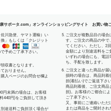
康サポータ.com」オンラインショッピングサイト お買い物
、佐川急便、ヤマト運輸）い
ご注文が複数品目の場合
引換」もしくは「クレジット
す。ご注文の商品の中で
てください。ただし、2
金額により別途送料をご
ので予めご了承下さい。
いずれの場合にも、電話
ち、手配を致します。
が領収書となります。
ご注文と違った商品が届
っておりません。
損時の場合は、商品到着
、購入ページのお問合せ欄よ
担(着払い)でご返送下さ
。
商品到着後、ご注文商品
担)。お客様のご都合に
000円未満の場合は、お客様
ご了承下さい。
手数料440円)をご負担して頂き
又、事前にご連絡いただ
または商品をご開封され
は別途送料ご負担頂く場合が