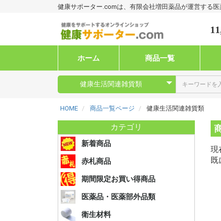
健康サポーター.comは、有限会社増田薬品が運営する
11
ホーム
商品一覧
HOME
商品一覧ページ
健康生活関連雑貨類
カテゴリ
新着商品
現
既
赤札商品
期間限定お買い得商品
I.消炎
II.消毒
III.栄
医薬品・医薬部外品類
スター剤
品）
Ⅰ.衛生材
Ⅱ.綿包帯
Ⅲ.ネット
Ⅳ.サー
Ⅴ.創傷被
Ⅵ.マス
Ⅶ.グロ
衛生材料