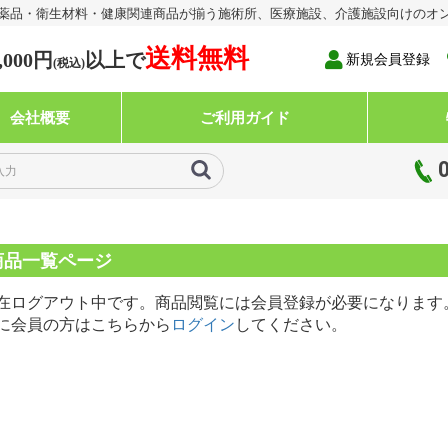
医薬品・衛生材料・健康関連商品が揃う施術所、医療施設、介護施設向けのオ
送料無料
,000円
以上で
新規会員登録
(税込)
会社概要
ご利用ガイド
商品一覧ページ
在ログアウト中です。商品閲覧には会員登録が必要になります
に会員の方はこちらから
ログイン
してください。
鎮痛薬類（湿布、プラ
薬・その他局方品類
養ドリンク（医薬部外
1:パップ剤及びその関連用品
2:冷却材
3:プラスター剤
4:軟膏・ゲル・クリーム剤
5:チック剤・液剤・スプレー
6:温熱シート類
7.その他の外用剤
1:消毒薬類
2:その他の局方品類
類
医
医
そ
医
医
そ
Ⅰ
Ⅱ
Ⅰ
Ⅱ
A
B
等）
剤
剤
料
・伸縮包帯 ・弾力包
包帯
ジカルテープ ・医療
覆材
ク・フェイスシールド
ーブ
1.綿花・アルコール綿
2.ガーゼ・晒・油紙
1.Nタイ・綿包帯
2.伸縮包帯
3.弾力包帯
4.自着性包帯