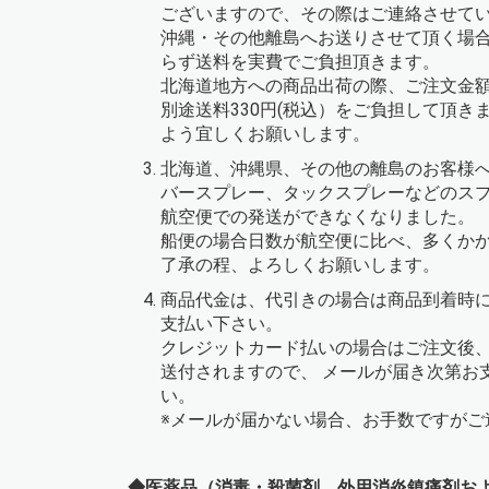
ございますので、その際はご連絡させて
沖縄・その他離島へお送りさせて頂く場
らず送料を実費でご負担頂きます。
北海道地方への商品出荷の際、ご注文金額
別途送料330円(税込）をご負担して頂き
よう宜しくお願いします。
北海道、沖縄県、その他の離島のお客様
バースプレー、タックスプレーなどのス
航空便での発送ができなくなりました。
船便の場合日数が航空便に比べ、多くか
了承の程、よろしくお願いします。
商品代金は、代引きの場合は商品到着時
支払い下さい。
クレジットカード払いの場合はご注文後、
送付されますので、 メールが届き次第お
い。
※メールが届かない場合、お手数ですがご
◆医薬品（消毒・殺菌剤、外用消炎鎮痛剤お