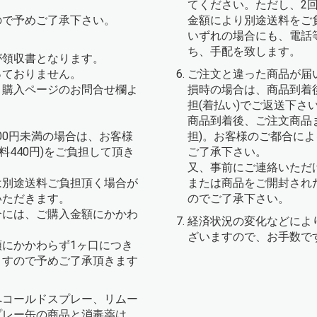
てください。ただし、2
ので予めご了承下さい。
金額により別途送料をご
いずれの場合にも、電話
ち、手配を致します。
が領収書となります。
っておりません。
ご注文と違った商品が届
、購入ページのお問合せ欄よ
損時の場合は、商品到着
。
担(着払い)でご返送下さ
商品到着後、ご注文商品
000円未満の場合は、お客様
担)。お客様のご都合に
手数料440円)をご負担して頂き
ご了承下さい。
又、事前にご連絡いただ
は別途送料ご負担頂く場合が
または商品をご開封され
いただきます。
のでご了承下さい。
合には、ご購入金額にかかわ
経済状況の変化などによ
ざいますので、お手数で
にかかわらず1ヶ口につき
ますので予めご了承頂きます
へコールドスプレー、リムー
プレー缶の商品と消毒薬は、