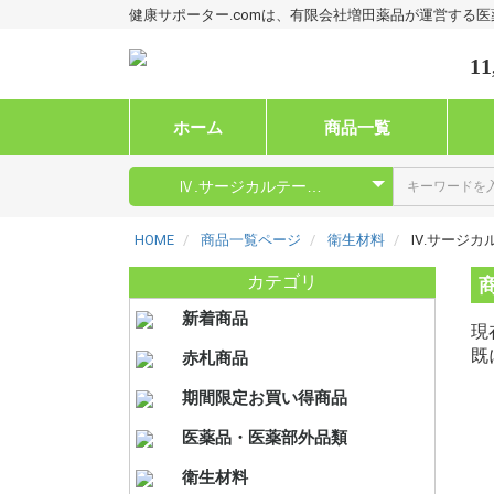
健康サポーター.comは、有限会社増田薬品が運営する
11
ホーム
商品一覧
HOME
商品一覧ページ
衛生材料
Ⅳ.サージカ
カテゴリ
新着商品
現
既
赤札商品
期間限定お買い得商品
I.消炎
II.消毒
III.栄
医薬品・医薬部外品類
スター剤
品）
Ⅰ.衛生材
Ⅱ.綿包帯
Ⅲ.ネット
Ⅳ.サー
Ⅴ.創傷被
Ⅵ.マス
Ⅶ.グロ
衛生材料