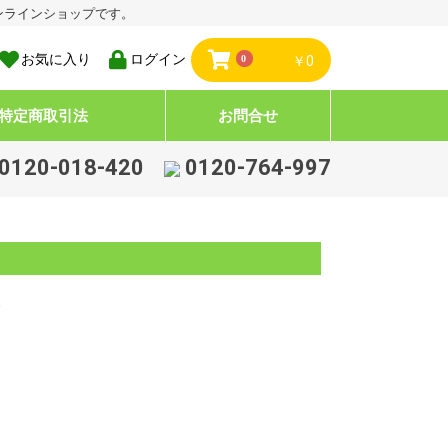
ンラインショップです。
お気に入り
ログイン
0
￥0
特定商取引法
お問合せ
0120-018-420
0120-764-997
。
薬品
薬部外品
の他（雑品）
薬品
薬部外品
の他（雑品）
.医薬品
.医薬部外品、雑貨品
.医薬品
.医薬部外品、雑貨品
.医薬品（消毒剤）
.医薬部外品、雑品（消毒
）