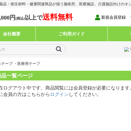
医薬品・衛生材料・健康関連商品が揃う施術所、医療施設、介護施設向けのオ
送料無料
,000円
以上で
新規会員登録
(税込)
会社概要
ご利用ガイド
ルテープ ・医療用テープ
商品一覧ページ
在ログアウト中です。商品閲覧には会員登録が必要になります
に会員の方はこちらから
ログイン
してください。
鎮痛薬類（湿布、プラ
薬・その他局方品類
養ドリンク（医薬部外
1:パップ剤及びその関連用品
2:冷却材
3:プラスター剤
4:軟膏・ゲル・クリーム剤
5:チック剤・液剤・スプレー
6:温熱シート類
7.その他の外用剤
1:消毒薬類
2:その他の局方品類
類
医
医
そ
医
医
そ
Ⅰ
Ⅱ
Ⅰ
Ⅱ
A
B
等）
剤
剤
料
・伸縮包帯 ・弾力包
包帯
ジカルテープ ・医療
覆材
ク・フェイスシールド
ーブ
1.綿花・アルコール綿
2.ガーゼ・晒・油紙
1.Nタイ・綿包帯
2.伸縮包帯
3.弾力包帯
4.自着性包帯