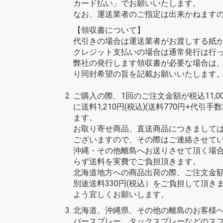
カード払い」でお願いいたします。
なお、運送業者のご指定は出来かねます
【領収書について】
代引きの場合は運送業者がお渡しする紙
クレジット支払いの場合は通常発行は行
弊社の発行します領収書が必要な場合は
り同封希望の旨を記載お願いいたします
ご購入の際、1回のご注文金額が税込11,
に送料1,210円(税込)(送料770円+代引
ます。
お取り寄せ商品、直送商品につきまして
ございますので、その際はご連絡させて
沖縄・その他離島へお送りさせて頂く場
らず送料を実費でご負担頂きます。
北海道地方への商品出荷の際、ご注文金額
別途送料330円(税込）をご負担して頂き
よう宜しくお願いします。
北海道、沖縄県、その他の離島のお客様
バースプレー、タックスプレーなどのス