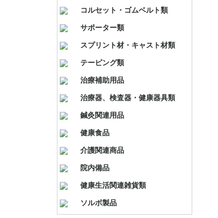
帯
用テープ
I.コルセ
II.ゴム
コルセット・ゴムベルト類
サポーター類
スプリント材・キャスト材類
Ⅰ.キネシ
Ⅱ.エラ
Ⅲ.ホワ
Ⅳ.アン
Ⅴ.その
Ⅵ.テー
テーピング類
マッサー
治療補助用品
治療機器
測定器、
リハビリ
治療器、検査器・健康器具類
Ⅰ.ディス
Ⅰ-Ⅰ.美容鍼
Ⅱ.円皮
Ⅲ.ステ
Ⅳ.小児鍼
Ⅴ.銀鍼
Ⅵ.マグ
Ⅶ.お灸
Ⅷ.鍼灸
鍼灸関連用品
テープ
ステンレ
機能性表
I.エーエ
II.井藤漢
III.補
Ⅳ.オリヒ
IV.小林製
Ⅴ.HIKARI
Ⅵ.ユウ
Ⅶ.野口
Ⅷ.その
健康食品
シリーズ)
等）
杖
介護関連商品
消耗品
治療室設
ウェア、
パット、
ワゴン、
マクラ、
ベッド、
模型、ポ
院内備品
類
ック類
I.健康関
II.生活
健康生活関連雑貨類
Ⅰ.DSIS
Ⅱ.調整
Ⅲ.ベー
Ⅳ.イン
Ⅴ.肘、手
Ⅵ.腰
Ⅶ.膝
Ⅷ.足
Ⅸ.外反母
Ⅹ.足裏
XI.健康
XII.フ
ソルボ製品
関連商品