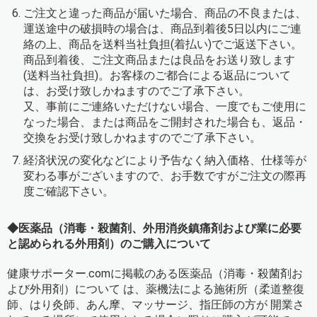
ご注文と違った商品が届いた場合、商品の不良または、
運送途中の破損時の場合は、商品到着後5日以内にご連
絡の上、商品を送料当社負担(着払い)でご返送下さい。
商品到着後、ご注文商品または良品をお送り致します
(送料当社負担)。お客様のご都合による返品について
は、お受け致しかねますのでご了承下さい。
又、事前にご連絡いただけない場合、一度でもご使用に
なった場合、または商品をご開封された場合も、返品・
交換をお受け致しかねますのでご了承下さい。
経済状況の変化などにより予告なく納入価格、仕様等が
変わる事がございますので、お手数ですがご注文の際再
度ご確認下さい。
◆医薬品（消毒・殺菌剤、外用消炎鎮痛剤および業に必要
と認められる外用剤）のご購入について
健康サポーター.comに掲載のある医薬品（消毒・殺菌剤お
よび外用剤）について は、薬機法による施術所（柔道整復
師、はり灸師、あん摩、マッサージ、指圧師の方が 開業さ