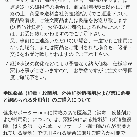
ご注文と違った商品が届いた場合、商品の不良または、
運送途中の破損時の場合は、商品到着後5日以内にご連
絡の上、商品を送料当社負担(着払い)でご返送下さい。
商品到着後、ご注文商品または良品をお送り致します
(送料当社負担)。お客様のご都合による返品について
は、お受け致しかねますのでご了承下さい。
又、事前にご連絡いただけない場合、一度でもご使用に
なった場合、または商品をご開封された場合も、返品・
交換をお受け致しかねますのでご了承下さい。
経済状況の変化などにより予告なく納入価格、仕様等が
変わる事がございますので、お手数ですがご注文の際再
度ご確認下さい。
◆医薬品（消毒・殺菌剤、外用消炎鎮痛剤および業に必要
と認められる外用剤）のご購入について
健康サポーター.comに掲載のある医薬品（消毒・殺菌剤お
よび外用剤）について は、薬機法による施術所（柔道整復
師、はり灸師、あん摩、マッサージ、指圧師の方が 開業さ
れている場所）で使用される場合に限りご購入が可能で