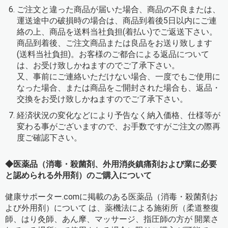
ご注文と違った商品が届いた場合、商品の不良または、
運送途中の破損時の場合は、商品到着後5日以内にご連
絡の上、商品を送料当社負担(着払い)でご返送下さい。
商品到着後、ご注文商品または良品をお送り致します
(送料当社負担)。お客様のご都合による返品について
は、お受け致しかねますのでご了承下さい。
又、事前にご連絡いただけない場合、一度でもご使用に
なった場合、または商品をご開封された場合も、返品・
交換をお受け致しかねますのでご了承下さい。
経済状況の変化などにより予告なく納入価格、仕様等が
変わる事がございますので、お手数ですがご注文の際再
度ご確認下さい。
◆医薬品（消毒・殺菌剤、外用消炎鎮痛剤および業に必要
と認められる外用剤）のご購入について
健康サポーター.comに掲載のある医薬品（消毒・殺菌剤お
よび外用剤）について は、薬機法による施術所（柔道整復
師、はり灸師、あん摩、マッサージ、指圧師の方が 開業さ